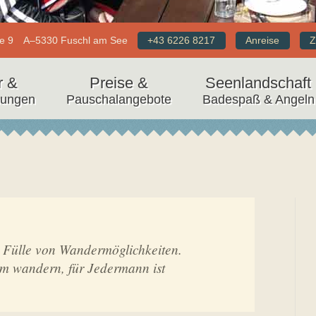
e 9
A–5330 Fuschl am See
+43 6226 8217
Anreise
Z
r &
Preise &
Seenlandschaft
nungen
Pauschalangebote
Badespaß & Angeln
e Fülle von Wandermöglichkeiten.
lm wandern, für Jedermann ist