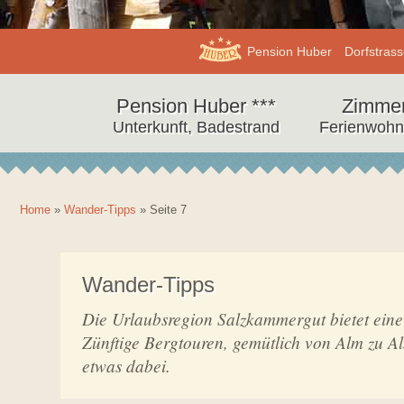
Info
Adresse,
Pension Huber
Dorfstrass
Pension
Anschrift,
Pension
Urlaub
Huber
Quick
Pension Huber ***
Zimme
Navigation
Huber,
im
Infos
Unterkunft, Badestrand
Ferienwoh
Pension
Fuschl
Salzkammergut
Huber
am
See
Home
»
Wander-Tipps
»
Seite 7
Wander-Tipps
Die Urlaubsregion Salzkammergut bietet ein
Zünftige Bergtouren, gemütlich von Alm zu A
etwas dabei.