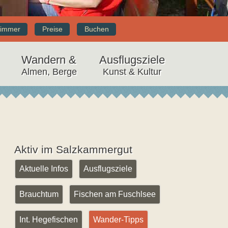
immer
Preise
Buchen
Wandern &
Ausflugsziele
Almen, Berge
Kunst & Kultur
Aktiv im Salzkammergut
Aktuelle Infos
Ausflugsziele
Brauchtum
Fischen am Fuschlsee
Int. Hegefischen
Wander-Tipps