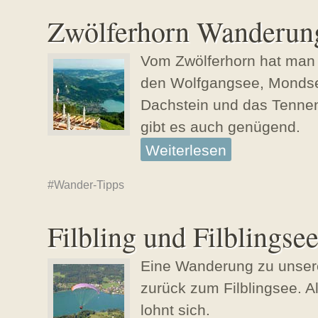
Zwölferhorn Wanderun
Vom Zwölferhorn hat man
E
den Wolfgangsee, Mondsee
r
Dachstein und das Tenne
s
gibt es auch genügend.
t
Weiterlesen
e
l
Wander-Tipps
l
u
Filbling und Filblingse
n
g
Eine Wanderung zu unser
s
E
zurück zum Filblingsee. A
d
r
lohnt sich.
a