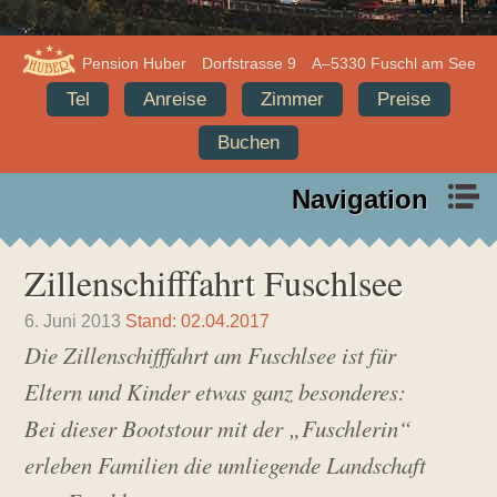
Info
Adresse,
Pension Huber
Dorfstrasse 9
A–5330 Fuschl am See
Pension
Anschrift,
Tel
Anreise
Zimmer
Preise
Huber
Quick
Buchen
Infos
Navigation
Pension
Urlaub
Huber,
im
Zillenschifffahrt Fuschlsee
Fuschl
Salzkammergut
am
U
B
6. Juni 2013
Stand: 02.04.2017
p
e
See
Die Zillenschifffahrt am Fuschlsee ist für
d
t
a
t
Eltern und Kinder etwas ganz besonderes:
t
i
e
n
Bei dieser Bootstour mit der „Fuschlerin“
:
a
5
H
erleben Familien die umliegende Landschaft
.
u
A
b