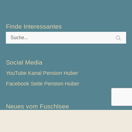
Finde Interessantes
Social Media
YouTube Kanal Pension Huber
Facebook Seite Pension Huber
Neues vom Fuschlsee
23. Int. Hegefischen 2026 mit Ergebnissen
22. Int. Hegefischen 2025 – Sieger ist ermittelt