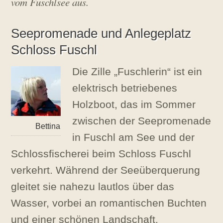
vom Fuschlsee aus.
p
e
r
r
i
Seepromenade und Anlegeplatz
l
2
Schloss Fuschl
0
1
Die Zille „Fuschlerin“ ist ein
7
elektrisch betriebenes
Holzboot, das im Sommer
zwischen der Seepromenade
Bettina
in Fuschl am See und der
Schlossfischerei beim Schloss Fuschl
verkehrt. Während der Seeüberquerung
gleitet sie nahezu lautlos über das
Wasser, vorbei an romantischen Buchten
und einer schönen Landschaft.