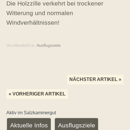
Die Holzzille verkehrt bei trockener
Witterung und normalen
Windverhältnissen!
Veröffentlicht in:
Ausflugsziele
Veröffentlicht
Artikel-
von
NÄCHSTER ARTIKEL »
Bettina
Navigation
Huber
« VORHERIGER ARTIKEL
www.pension-
huber.at
Aktiv im Salzkammergut
Aktuelle Infos
Ausflugsziele