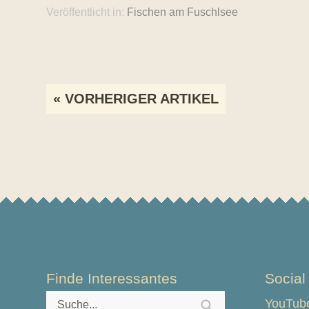
Veröffentlicht in:
Fischen am Fuschlsee
Veröffentlicht
Artikel-
von
« VORHERIGER ARTIKEL
Navigation
Robert
Huber
www.pension-
huber.at
Finde Interessantes
Social
YouTube