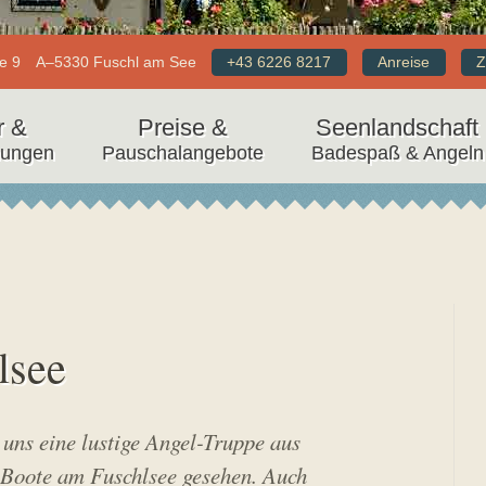
e 9
A–5330 Fuschl am See
+43 6226 8217
Anreise
Z
r &
Preise &
Seenlandschaft
nungen
Pauschalangebote
Badespaß & Angeln
lsee
i uns eine lustige Angel-Truppe aus
 Boote am Fuschlsee gesehen. Auch