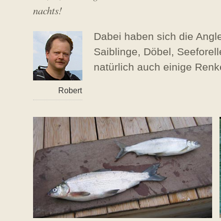
e
t
nachts!
:
H
2
u
0
b
Dabei haben sich die Angle
.
e
Saiblinge, Döbel, Seefore
N
r
o
natürlich auch einige Renk
v
e
m
Robert
b
e
r
2
0
1
3