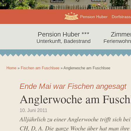
Info
Adresse,
Pension Huber
Dorfstrass
Pension
Anschrift,
Pension
Urlaub
Huber
Quick
Pension Huber ***
Zimme
Navigation
Huber,
im
Infos
Unterkunft, Badestrand
Ferienwoh
Pension
Fuschl
Salzkammergut
Huber
am
See
Home
»
Fischen am Fuschlsee
»
Anglerwoche am Fuschlsee
Ende Mai war Fischen angesagt
Anglerwoche am Fusch
U
R
10. Juni 2011
p
o
Alljährlich zu einer Anglerwoche trifft sich be
d
b
a
e
CH, D, A. Die ganze Woche über hat man ihre
t
r