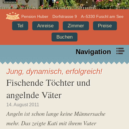
Info
Adresse,
Pension Huber
Dorfstrasse 9
A–5330 Fuschl am See
Pension
Anschrift,
Tel
Anreise
Zimmer
Preise
Huber
Quick
Buchen
Infos
Navigation
Pension
Urlaub
Huber,
im
Jung, dynamisch, erfolgreich!
Fuschl
Salzkammergut
Fischende Töchter und
am
See
angelnde Väter
U
R
14. August 2011
p
o
Angeln ist schon lange keine Männersache
d
b
a
e
mehr. Das zeigte Kati mit ihrem Vater
t
r
e
t