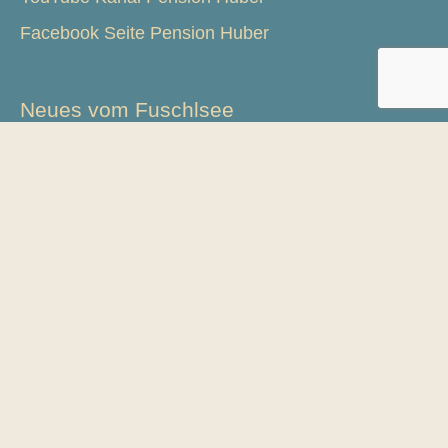
Facebook Seite Pension Huber
Neues vom Fuschlsee
23. Int. Hegefischen 2026 mit Ergebnissen
22. Int. Hegefischen 2025 – Sieger ist ermittelt
Informationen
Kontakt
Impressum
Datenschutz (DSGVO)