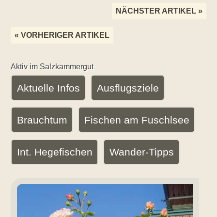
Artikel-
von
NÄCHSTER ARTIKEL »
Robert
Navigation
Huber
« VORHERIGER ARTIKEL
www.pension-
huber.at
Aktiv im Salzkammergut
Aktuelle Infos
Ausflugsziele
Brauchtum
Fischen am Fuschlsee
Int. Hegefischen
Wander-Tipps
Aktuelles
Angebot