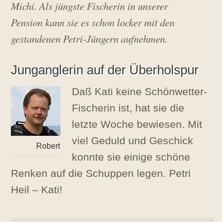
Michi. Als jüngste Fischerin in unserer
:
H
2
u
Pension kann sie es schon locker mit den
0
b
.
e
gestandenen Petri-Jüngern aufnehmen.
N
r
o
v
Junganglerin auf der Überholspur
e
m
b
Daß Kati keine Schönwetter-
e
Fischerin ist, hat sie die
r
2
letzte Woche bewiesen. Mit
0
1
viel Geduld und Geschick
3
Robert
konnte sie einige schöne
Renken auf die Schuppen legen. Petri
Heil – Kati!