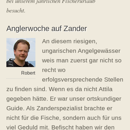
bei unserem jährlichen Fischerurlaub
6
b
.
e
besucht.
J
r
a
n
Anglerwoche auf Zander
u
a
r
An diesem riesigen,
2
ungarischen Angelgewässer
0
2
weis man zuerst gar nicht so
0
recht wo
Robert
erfolgsversprechende Stellen
zu finden sind. Wenn es da nicht Attila
gegeben hätte. Er war unser ortskundiger
Guide. Als Zanderspezialist brachte er
nicht für die Fische, sondern auch für uns
viel Geduld mit. Befischt haben wir den