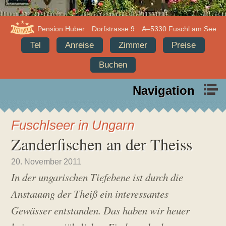
Info
Adresse,
Pension Huber
Dorfstrasse 9
A–5330 Fuschl am See
Pension
Anschrift,
Tel
Anreise
Zimmer
Preise
Huber
Quick
Buchen
Infos
Navigation
Pension
Urlaub
Huber,
im
Fuschlseer in Ungarn
Fuschl
Salzkammergut
Zanderfischen an der Theiss
am
See
U
R
20. November 2011
p
o
In der ungarischen Tiefebene ist durch die
d
b
a
e
Anstauung der Theiß ein interessantes
t
r
e
t
Gewässer entstanden. Das haben wir heuer
:
H
2
u