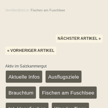
Veröffentlicht in:
Fischen am Fuschlsee
Veröffentlicht
Artikel-
von
NÄCHSTER ARTIKEL »
Robert
Navigation
Huber
« VORHERIGER ARTIKEL
www.pension-
huber.at
Aktiv im Salzkammergut
Aktuelle Infos
Ausflugsziele
Brauchtum
Fischen am Fuschlsee